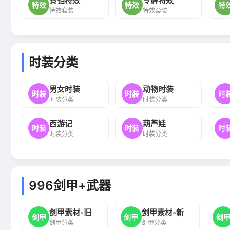
铃铛特效
令牌特效
特效
特效
特
特效套装
特效套装
时装分类
男女时装
动物时装
时装
时装
时
时装分类
时装分类
西游记
葫芦娃
时装
时装
时
时装分类
时装分类
996剑甲+武器
剑甲素材-旧
剑甲素材-新
剑甲
剑甲
剑
剑甲分类
剑甲分类