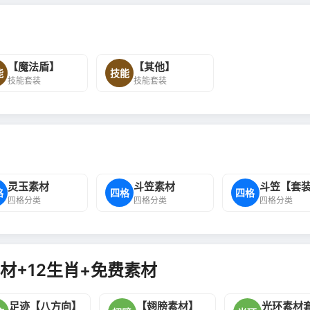
【魔法盾】
【其他】
能
技能
技能套装
技能套装
灵玉素材
斗笠素材
斗笠【套
格
四格
四格
四格分类
四格分类
四格分类
材+12生肖+免费素材
足迹【八方向】
【翅膀素材】
光环素材