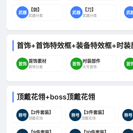
【剑】
【刀】
武器
武器
武
武器分类
武器分类
首饰+首饰特效框+装备特效框+时装
首饰素材
时装部件
首饰
首饰
首
首饰分类
大号首饰
顶戴花翎+boss顶戴花翎
【2件套装】
【3件套装】
称号
称号
称号
顶戴花翎
顶戴花翎
【9件套装】
【10件套装】