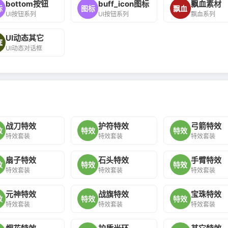
bottom按钮
buff_icon图标
飘血素材
标
图标
飘血
UI按钮系列
UI按钮系列
飘血系列
UI动态其它
框
UI动态对话框
战刀特效
护符特效
弓箭特效
效
特效
特效
特效套装
特效套装
特效套装
扇子特效
石头特效
手臂特效
效
特效
特效
特效套装
特效套装
特效套装
元神特效
战旗特效
宝珠特效
效
特效
特效
特效套装
特效套装
特效套装