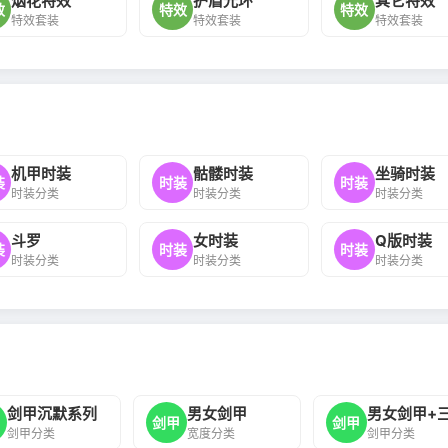
烟花特效
护盾光环
其它特效
效
特效
特效
特效套装
特效套装
特效套装
机甲时装
骷髅时装
坐骑时装
装
时装
时装
时装分类
时装分类
时装分类
斗罗
女时装
Q版时装
装
时装
时装
时装分类
时装分类
时装分类
剑甲沉默系列
男女剑甲
男女剑甲+
甲
剑甲
剑甲
剑甲分类
宽度分类
剑甲分类