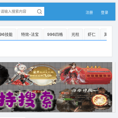
注册
登录
96技能
特效-法宝
996四格
光柱
虾仁
其它