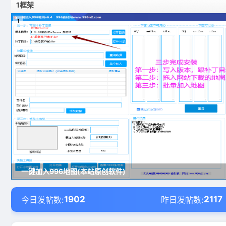
1框架
1
一键加入996地图(本站原创软件)
1902
2117
今日发帖数:
昨日发帖数: