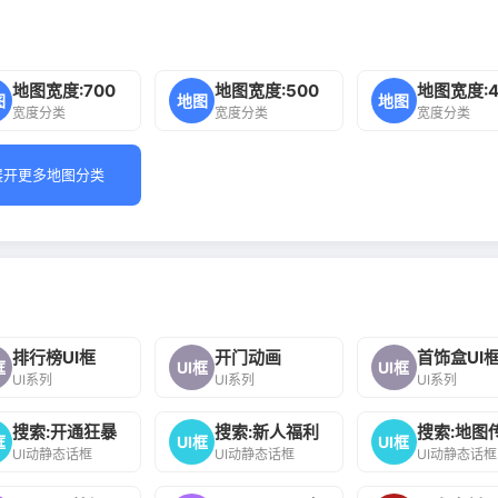
地图宽度:700
地图宽度:500
地图宽度:4
图
地图
地图
宽度分类
宽度分类
宽度分类
展开更多地图分类
排行榜UI框
开门动画
首饰盒UI
框
UI框
UI框
UI系列
UI系列
UI系列
搜索:开通狂暴
搜索:新人福利
搜索:地图
框
UI框
UI框
UI动静态话框
UI动静态话框
UI动静态话框