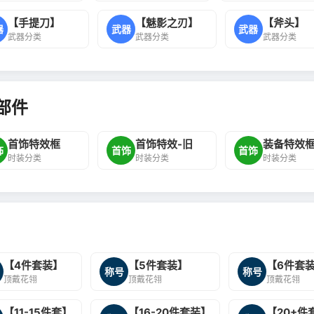
【手提刀】
【魅影之刃】
【斧头】
器
武器
武器
武器分类
武器分类
武器分类
部件
首饰特效框
首饰特效-旧
装备特效
饰
首饰
首饰
时装分类
时装分类
时装分类
【4件套装】
【5件套装】
【6件套
称号
称号
顶戴花翎
顶戴花翎
顶戴花翎
【11-15件套】
【16-20件套装】
【20+件