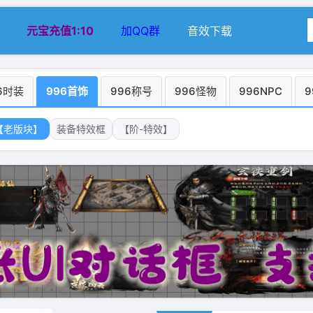
元宝充值1:10
加QQ群
音效下载
6时装
996首饰
996称号
996怪物
996NPC
9
【老版块】
装备特效框
【阶-特效】