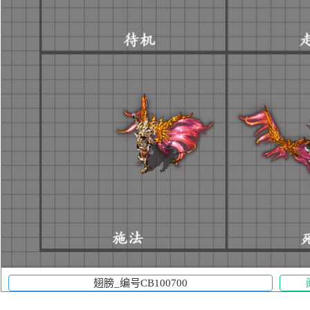
翅膀_编号CB100700