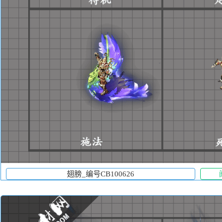
翅膀_编号CB100626