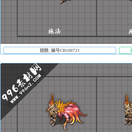
翅膀_编号CB100721