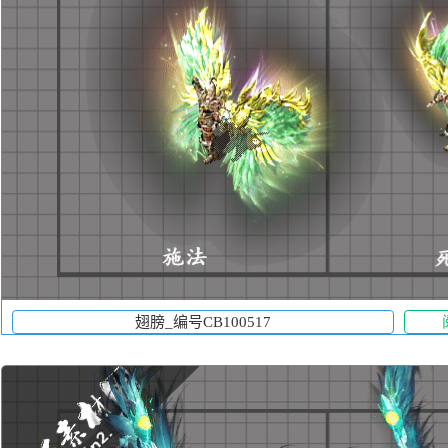
翅膀_编号CB100517