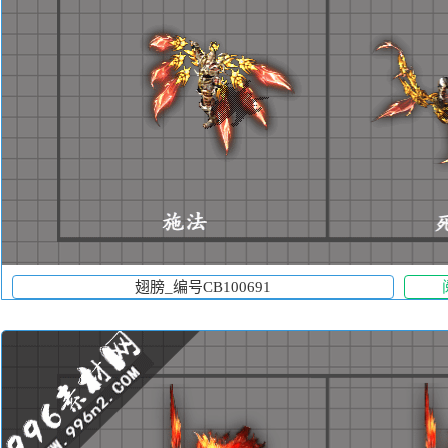
翅膀_编号CB100691