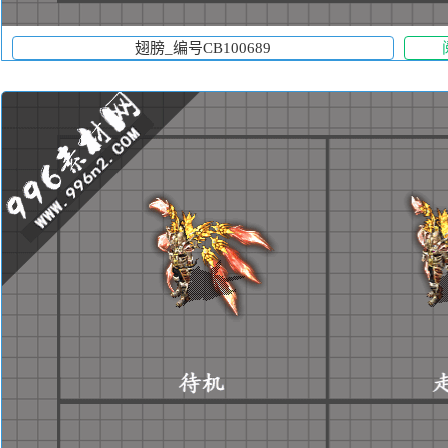
翅膀_编号CB100689