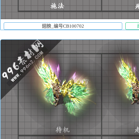
翅膀_编号CB100702