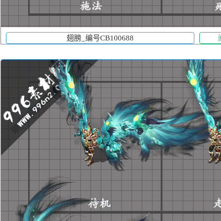
翅膀_编号CB100688