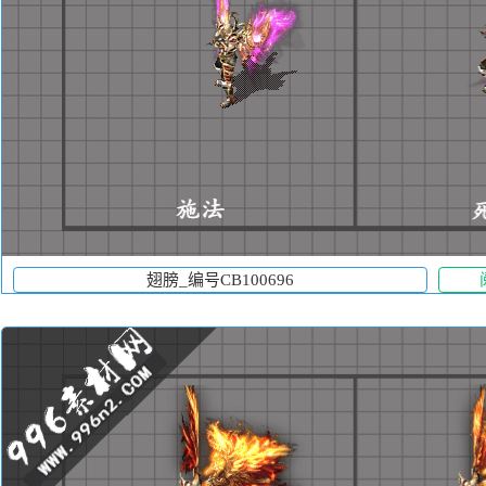
翅膀_编号CB100696