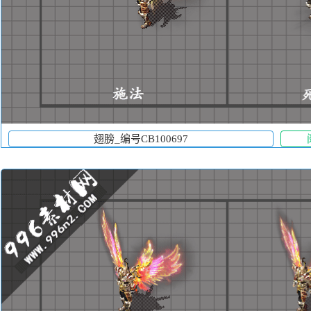
翅膀_编号CB100697