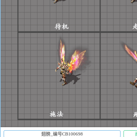
翅膀_编号CB100698