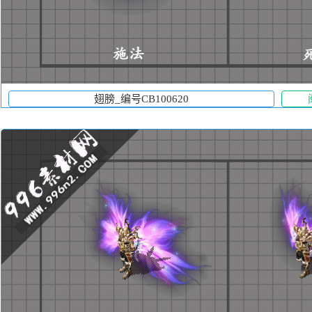
翅膀_编号CB100620