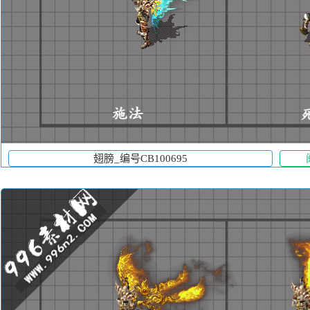
翅膀_编号CB100695