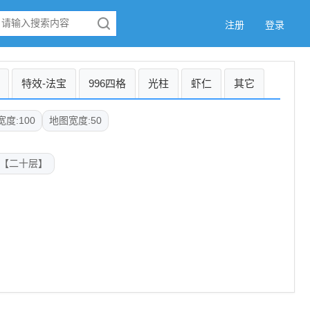
注册
登录
特效-法宝
996四格
光柱
虾仁
其它
度:100
地图宽度:50
【二十层】