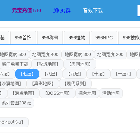
元宝充值1:10
加QQ群
音效下载
时装
996首饰
996称号
996怪物
996NPC
996技能
地图宽度:500
地图宽度:400
地图宽度:300
地图宽度:200
地图宽
城门免费下载
【攻城地图】
【房间地图】
六层】
【七层】
【八层】
【九层】
【十层】
【十层+】
【沙漠地图】
【真彩地图】
【现代系列】
】
【泡点地图】
【BOSS地图】
擂台地图
活动地图
系列套图208张
类400张-3】