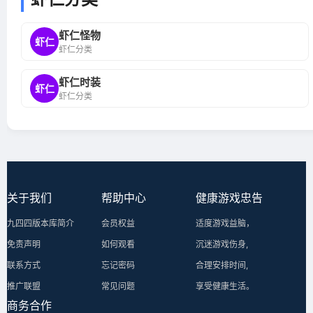
虾仁怪物
虾仁
虾仁分类
虾仁时装
虾仁
虾仁分类
关于我们
帮助中心
健康游戏忠告
九四四版本库简介
会员权益
适度游戏益脑，
免责声明
如何观看
沉迷游戏伤身,
联系方式
忘记密码
合理安排时间,
推广联盟
常见问题
享受健康生活。
商务合作