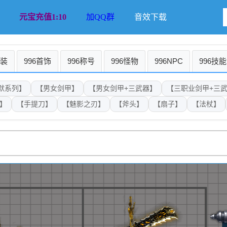
元宝充值1:10
加QQ群
音效下载
时装
996首饰
996称号
996怪物
996NPC
996技能
默系列】
【男女剑甲】
【男女剑甲+三武器】
【三职业剑甲+三
斩】
【手提刀】
【魅影之刃】
【斧头】
【扇子】
【法杖】