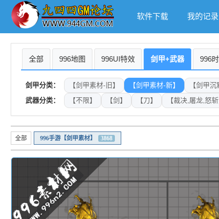
软件下载
我的记录
全部
996地图
996UI特效
剑甲+武器
996
剑甲分类：
【剑甲素材-旧】
【剑甲素材-新】
【剑甲沉
武器分类：
【不限】
【剑】
【刀】
【裁决,屠龙,怒
全部
996手游【剑甲素材】
3868