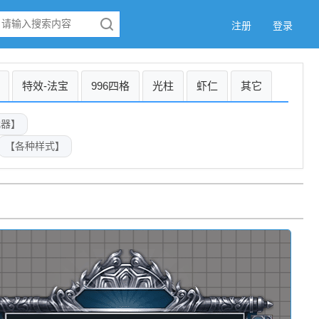
注册
登录
特效-法宝
996四格
光柱
虾仁
其它
武器】
【各种样式】