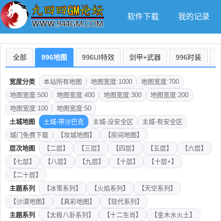
软件下载
我的记录
全部
996地图
996UI特效
剑甲+武器
996时装
宽度分类
本站所有地图
地图宽度:1000
地图宽度:700
地图宽度:500
地图宽度:400
地图宽度:300
地图宽度:200
地图宽度:100
地图宽度:50
土城地图
土城-带沙巴克
主城-没安全区
主城-有安全区
城门免费下载
【攻城地图】
【房间地图】
层次地图
【二层】
【三层】
【四层】
【五层】
【六层】
【七层】
【八层】
【九层】
【十层】
【十层+】
【二十层】
主题系列
【冰雪系列】
【火焰系列】
【天空系列】
【沙漠地图】
【真彩地图】
【现代系列】
主题系列
【太极八卦系列】
【十二生肖】
【金木水火土】