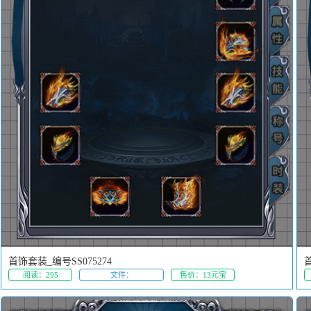
首饰套装_编号SS075274
首
阅读：295
文件：
售价：13元宝