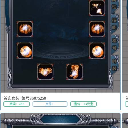
首饰套装_编号SS075250
首
阅读：287
文件：
售价：13元宝