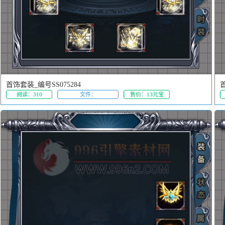
首饰套装_编号SS075284
首
阅读：310
文件：
售价：13元宝