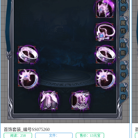
首饰套装_编号SS075260
首
阅读：258
文件：
售价：13元宝