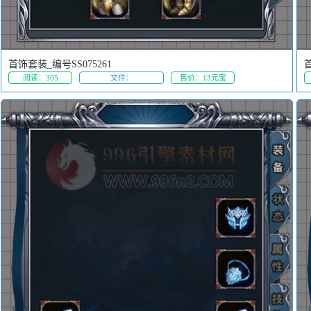
首饰套装_编号SS075261
首
阅读：305
文件：
售价：13元宝