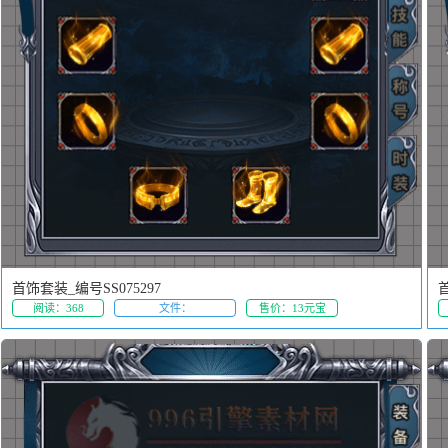
首饰套装_编号SS075297
首
阅读：368
文件：
售价：13元宝