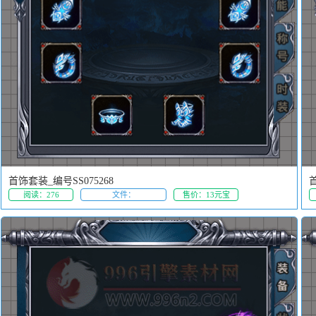
首饰套装_编号SS075268
首
阅读：276
文件：
售价：13元宝