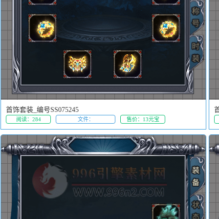
首饰套装_编号SS075245
首
阅读：284
文件：
售价：13元宝