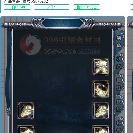
首饰套装_编号SS075282
首
阅读：348
文件：
售价：13元宝