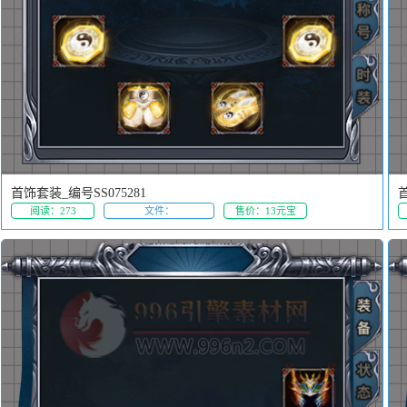
首饰套装_编号SS075281
首
阅读：273
文件：
售价：13元宝