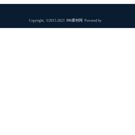
Copyright; ©2015-2023
996素材网
Powered by