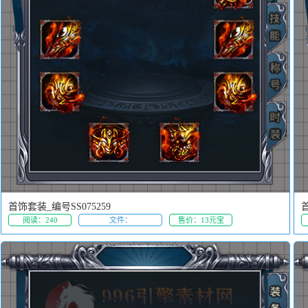
首饰套装_编号SS075259
首
阅读：240
文件：
售价：13元宝