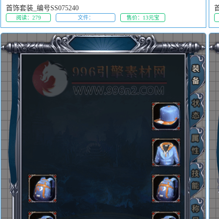
首饰套装_编号SS075240
首
阅读：279
文件：
售价：13元宝