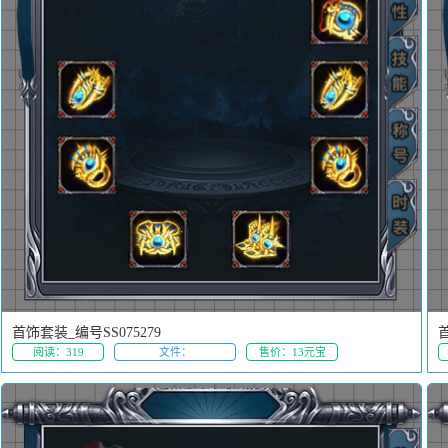
首饰套装_编号SS075279
首
阅读：319
文件：
售价：13元宝