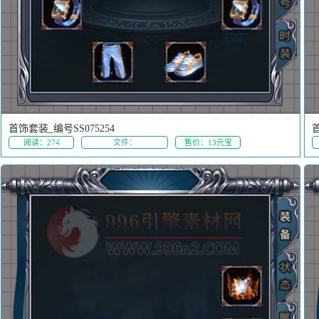
首饰套装_编号SS075254
首
阅读：274
文件：
售价：13元宝