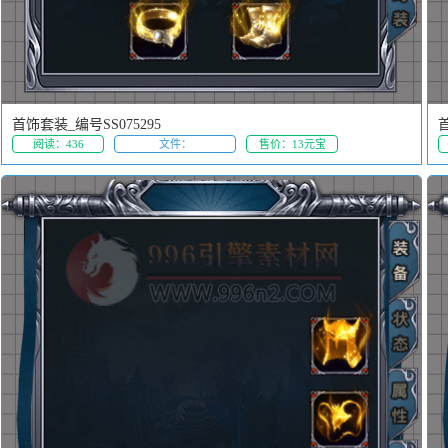
首饰套装_编号SS075295
首
阅读：436
文件：
售价：13元宝