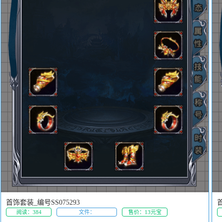
首饰套装_编号SS075293
首
阅读：384
文件：
售价：13元宝