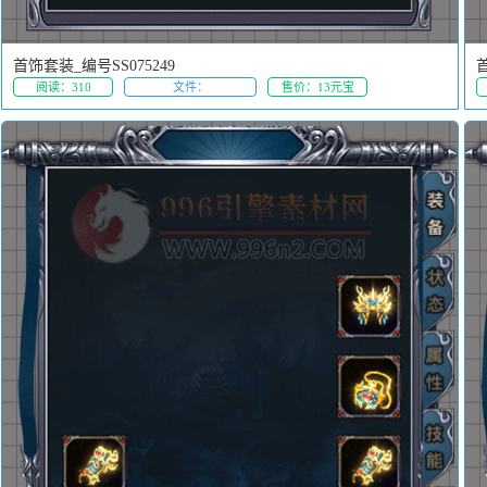
首饰套装_编号SS075249
首
阅读：310
文件：
售价：13元宝