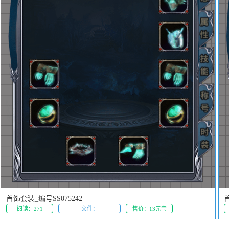
首饰套装_编号SS075242
首
阅读：271
文件：
售价：13元宝