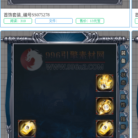
首饰套装_编号SS075278
首
阅读：310
文件：
售价：13元宝