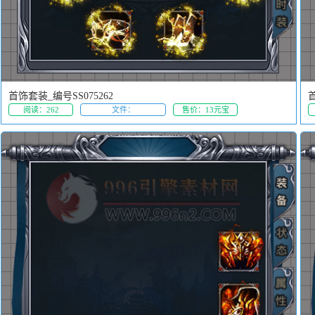
首饰套装_编号SS075262
首
阅读：262
文件：
售价：13元宝