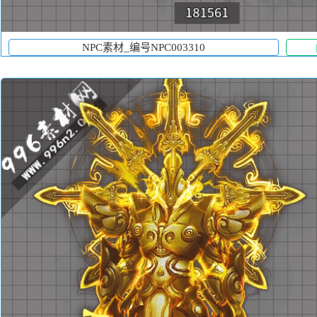
NPC素材_编号NPC003310