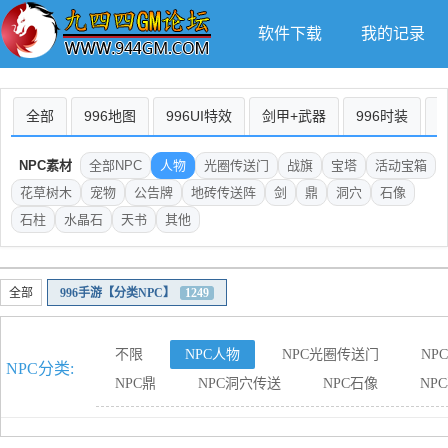
软件下载
我的记录
全部
996地图
996UI特效
剑甲+武器
996时装
NPC素材
全部NPC
人物
光圈传送门
战旗
宝塔
活动宝箱
花草树木
宠物
公告牌
地砖传送阵
剑
鼎
洞穴
石像
石柱
水晶石
天书
其他
全部
996手游【分类NPC】
1249
不限
NPC人物
NPC光圈传送门
NP
NPC分类:
NPC鼎
NPC洞穴传送
NPC石像
NP