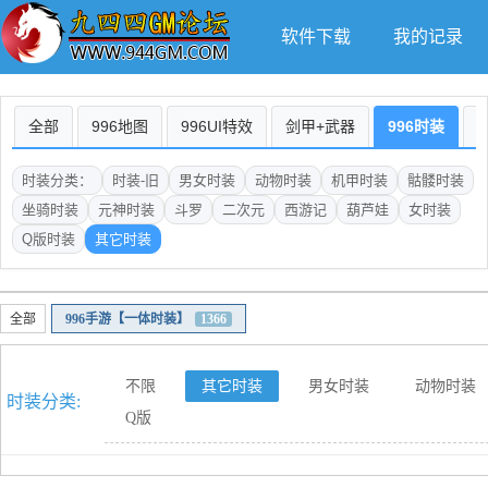
软件下载
我的记录
全部
996地图
996UI特效
剑甲+武器
996时装
时装分类：
时装-旧
男女时装
动物时装
机甲时装
骷髅时装
坐骑时装
元神时装
斗罗
二次元
西游记
葫芦娃
女时装
Q版时装
其它时装
全部
996手游【一体时装】
1366
不限
其它时装
男女时装
动物时装
时装分类:
Q版