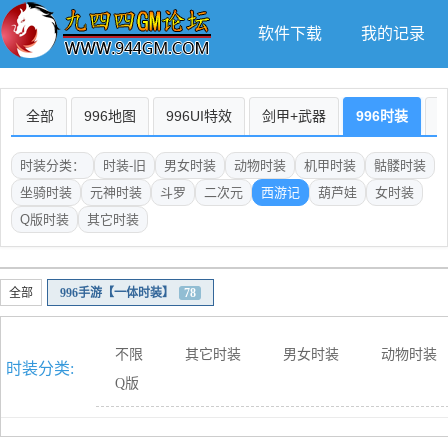
软件下载
我的记录
全部
996地图
996UI特效
剑甲+武器
996时装
时装分类：
时装-旧
男女时装
动物时装
机甲时装
骷髅时装
坐骑时装
元神时装
斗罗
二次元
西游记
葫芦娃
女时装
Q版时装
其它时装
全部
996手游【一体时装】
78
不限
其它时装
男女时装
动物时装
时装分类:
Q版