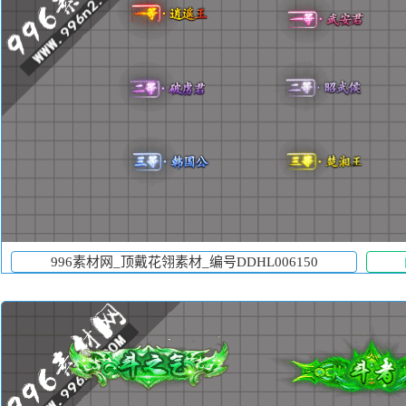
996素材网_顶戴花翎素材_编号DDHL006150