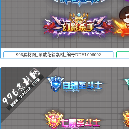
996素材网_顶戴花翎素材_编号DDHL006092