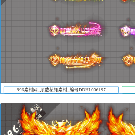
996素材网_顶戴花翎素材_编号DDHL006197