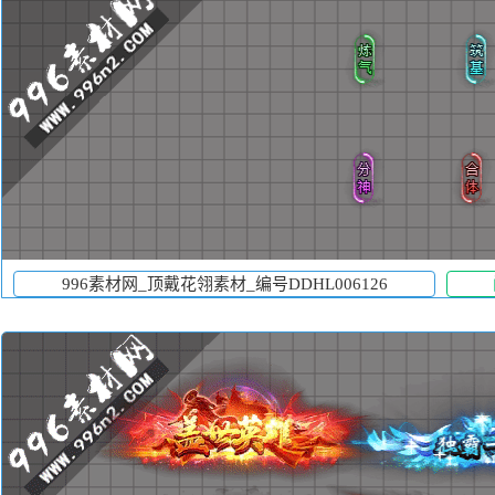
996素材网_顶戴花翎素材_编号DDHL006126