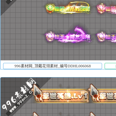
996素材网_顶戴花翎素材_编号DDHL006068