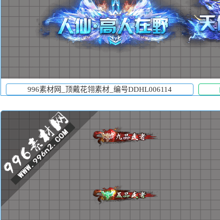
996素材网_顶戴花翎素材_编号DDHL006114