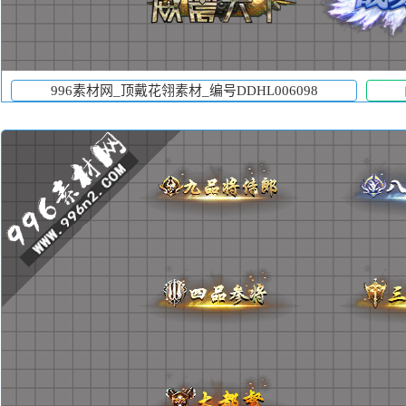
996素材网_顶戴花翎素材_编号DDHL006098