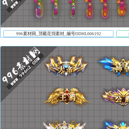
996素材网_顶戴花翎素材_编号DDHL006192