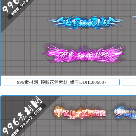
996素材网_顶戴花翎素材_编号DDHL006087