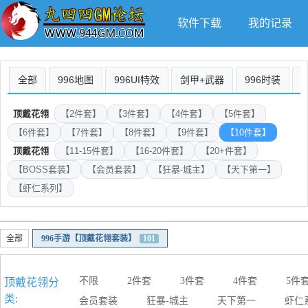
软件下载
我的记录
全部
996地图
996UI特效
剑甲+武器
996时装
顶戴花翎
【2件套】
【3件套】
【4件套】
【5件套】
【6件套】
【7件套】
【8件套】
【9件套】
【10件套】
顶戴花翎
【11-15件套】
【16-20件套】
【20+件套】
【BOSS套装】
【会员套装】
【狂暴-城主】
【天下第一】
【虾仁系列】
全部
996手游【顶戴花翎套装】
101
不限
2件套
3件套
4件套
5件
顶戴花翎分
类:
会员套装
狂暴-城主
天下第一
虾仁