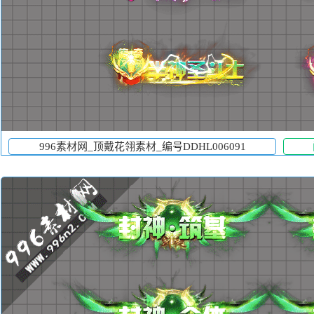
996素材网_顶戴花翎素材_编号DDHL006091